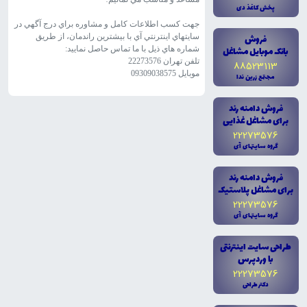
پخش کاغذ دى
جهت کسب اطلاعات کامل و مشاوره براي درج آگهي در
فروش
سايتهاي اينترنتي آي با بيشترين راندمان، از طريق
بانک موبايل مشاغل
شماره هاي ذيل با ما تماس حاصل نماييد:
تلفن تهران 22273576
88523113
موبايل 09309038575
مجتمع زرين ندا
فروش دامنه رند
براى مشاغل غذايى
22273576
گروه سايتهاى آى
فروش دامنه رند
براى مشاغل پلاستيک
22273576
گروه سايتهاى آى
طراحى سايت اينترنتى
با وردپرس
22273576
دکتر طراحى