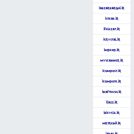
iAbzarBarghi.ir
iSteak.ir
iFelezat.ir
iCrystal.ir
impExp.ir
MyScanner.ir
iCompost.ir
iCompote.ir
iNaftKesh.ir
iJazz.ir
iBicycle.ir
MrTrend.ir
iAkas.ir