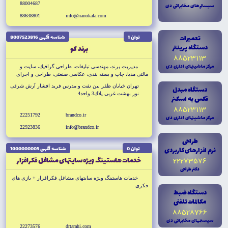
88004687
سيستم هاى مخابراتى دى
88638801
info@nanokala.com
تعميرات
توان 1
شناسه آگهى 8007523816
دستگاه پرينتر
برند كو
88523113
مرکز ماشينهاى ادارى دى
مديريت برند، مهندسى تبليغات، طراحى گرافيك، سايت و
مالتى مديا، چاپ و بسته بندى، عكاسى صنعتى، طراحى و اجراى
غرفه هاى نمايشگاهى، هداياى تبليغاتى، توليد بازى هاى فكرى و
تهران خيابان ظفر بين نفت و مدرس فريد افشار آرش شرقى
دستگاه مبدل
آموزشى
نور بهشت غربى پلاك3 واحد4
فکس به اسکنر
88523113
22251792
brandco.ir
مرکز ماشينهاى ادارى دى
22923836
info@brandco.ir
طراحى
نرم افزارهاى کاربردى
توان 0
شناسه آگهى 1000000005
خدمات هاستينگ ويژه سايتهاى مشاغل فكرافزار
22273576
دکتر طراحى
خدمات هاستينگ ويژه سايتهاى مشاغل فكرافزار + بازى هاى
فكرى
دستگاه ضبط
مکالمات تلفنى
88528766
سيستمهاى مخابراتى دى
22273576
drtarahi.com