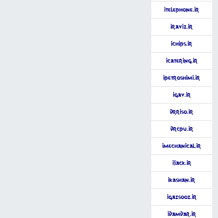
iTelephone.ir
iRaviz.ir
iChips.ir
iCatering.ir
iPetroShimi.ir
iGav.ir
DrRiso.ir
DrCPU.ir
iMechanical.ir
iJack.ir
iKashan.ir
iGazsooz.ir
iDamdar.ir