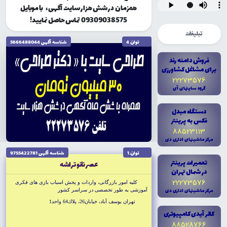
همزمان در شش هزار سایت آگهی، با موبایل
09309038575 تماس حاصل نمایید!
تبلیغات
توان 4
شناسه آگهى 5666488044
فروش دامنه رند
براى مشاغل کشاورزى
22273576
گروه سايتهاى آى
دستگاه مبدل
فکس به پرينتر
88523113
مرکز ماشينهاى ادارى دى
توان 1
شناسه آگهى 9755422781
تعميرات پرينتر
عصر نانو تراشه
در شمال تهران
22273576
كليه امور بازرگانى، واردات و پخش اسباب بازى هاى فكرى
مرکز ماشينهاى ادارى دى
آموزشى به طور تخصصى در سراسر كشور
تهران يوسف آباد، خيابان26، پلاك64 واحد1
کالر آيدى کامپيوترى
88528766