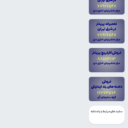
در شرق تهران
77927547
مرکز ماشينهاى ادارى دى
تعميرات پرينتر
در شرق تهران
77927547
مرکز ماشينهاى ادارى دى
فروش کارتريج پرينتر
88523113
مرکز ماشينهاى ادارى دى
فروش
دامنه هاى رند اينترنتى
22273576
گروه سايتهاى آى
سایت های مرتبط و یا مشابه