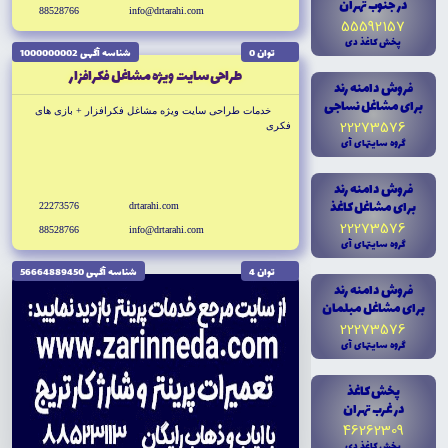
در جنوب تهران
88528766
info@drtarahi.com
55592157
پخش کاغذ دى
توان 0
شناسه آگهى 1000000002
طراحى سايت ويژه مشاغل فكرافزار
فروش دامنه رند
براى مشاغل نساجى
خدمات طراحى سايت ويژه مشاغل فكرافزار + بازى هاى
22273576
فكرى
گروه سايتهاى آى
فروش دامنه رند
براى مشاغل کاغذ
22273576
drtarahi.com
22273576
88528766
info@drtarahi.com
گروه سايتهاى آى
توان 4
شناسه آگهى 56664889450
فروش دامنه رند
براى مشاغل مبلمان
22273576
گروه سايتهاى آى
پخش کاغذ
در غرب تهران
46262309
پخش کاغذ دى