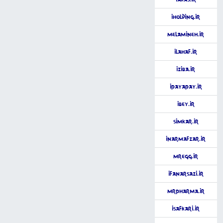
iHolding.ir
Melamineh.ir
iLahaf.ir
iZiba.ir
iPayaPay.ir
iBey.ir
SimKar.ir
iNarmafzar.ir
MrEgg.ir
iFanarSazi.ir
MrPharma.ir
iSafkari.ir