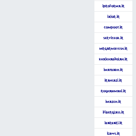
iProforma.ir
iAjor.ir
Compoot.ir
ServiceOK.ir
MrGarmayesh.ir
KhajehAbdolah.ir
iMatbakh.ir
iRahsazi.ir
RoghanMahi.ir
iMazeh.ir
iFiberGlass.ir
iBarbari.ir
iLaws.ir