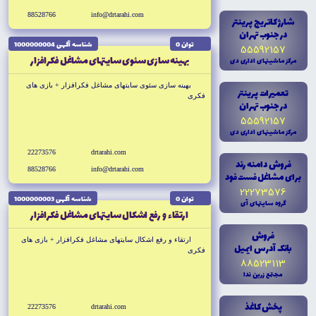
88528766
info@drtarahi.com
شارژ کاتريج پرينتر
در جنوب تهران
توان 0
شناسه آگهى 1000000004
55592157
بهينه سازى سئوى سايتهاى مشاغل فكرافزار
مرکز ماشينهاى ادارى دى
بهينه سازى سئوى سايتهاى مشاغل فكرافزار + بازى هاى
تعميرات پرينتر
فكرى
در جنوب تهران
55592157
مرکز ماشينهاى ادارى دى
22273576
drtarahi.com
فروش دامنه رند
88528766
info@drtarahi.com
براى مشاغل فست فود
22273576
توان 0
شناسه آگهى 1000000003
گروه سايتهاى آى
ارتقاء و رفع اشکال سايتهاى مشاغل فكرافزار
فروش
ارتقاء و رفع اشکال سايتهاى مشاغل فكرافزار + بازى هاى
بانک آدرس ايميل
فكرى
88523113
مجتمع زرين ندا
پخش کاغذ
22273576
drtarahi.com