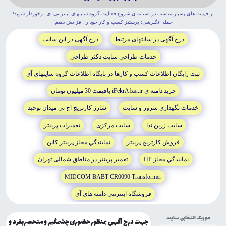
از قيمت هاى بسيار مناسب در آستانه ى شروع فعاليت گروه سايتهاى اينترنتى آى برخوردار شويد!
جمله انگيزشى: پرستيژ کسب و کار خود را افزايش دهيم!
درج آگهى در سايتهاى مرتبط
درج آگهى در اين سايت
خدمات طراحى سايت دکتر طراحى
ثبت رايگان اطلاعات کسب و کارها در پايگاه اطلاعات گروه سايتهاى آى
خريد دامنه ى iFekrAfzar.ir باقيمت 30 ميليون تومان
خدمات نگهدارى سرور و سايت
شارژ کارتريج اچ پي ميدان توحيد
سايت زرين ندا
سايت مرکزى
تعميرات پرينتر
فروش کارتريج پرينتر
نمايندگي مجاز پرينتر کانن
نمايندگي مجاز HP
تعمير پرينتر در مناطق شمالى تهران
MIDCOM BABT CR0090 Transformer
فروشگاه اينترنتى دامنه هاى آى
موزیک انتخابی سایت
جهت درج آگهی بمنظور حضوری چشمگیر و منحصربفرد و