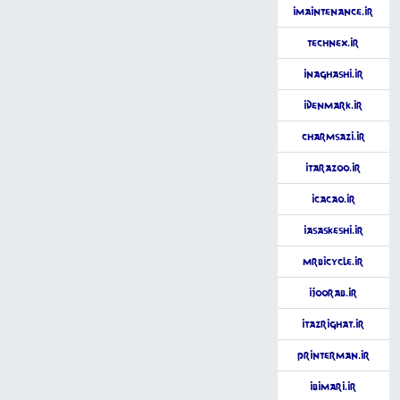
iMaintenance.ir
Technex.ir
iNaghashi.ir
iDenmark.ir
CharmSazi.ir
iTarazoo.ir
iCacao.ir
iAsaskeshi.ir
MrBicycle.ir
iJoorab.ir
iTazrighat.ir
PrinterMan.ir
iBimari.ir