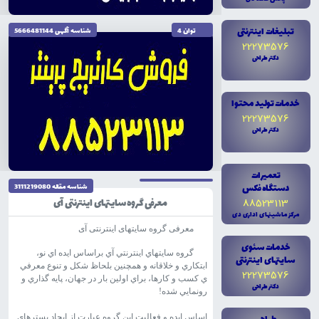
تبليغات اينترنتى
توان 4
شناسه آگهى 5666481144
22273576
دکتر طراحى
خدمات توليد محتوا
22273576
دکتر طراحى
تاریخ نگارش 1404/10/04
تعميرات
دستگاه فکس
شناسه مقاله 3111219080
معرفی گروه سایتهای اینترنتی آی
88523113
مرکز ماشينهاى ادارى دى
معرفی گروه سایتهای اینترنتی آی
خدمات سئوى
گروه سايتهاي اينترنتي آي براساس ايده اي نو،
سايتهاى اينترنتى
ابتکاري و خلاقانه و همچنين بلحاظ شکل و تنوع معرفي
22273576
ي کسب و کارها، براي اولين بار در جهان، پايه گذاري و
دکتر طراحى
رونمايي شده!
اساس ايده و فعاليت اين گروه عبارت از ايجاد بسترهاي