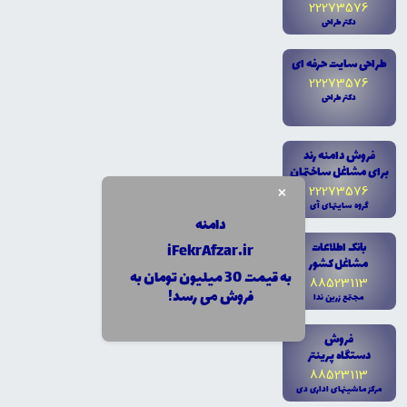
22273576
دکتر طراحى
طراحى سايت حرفه اى
22273576
دکتر طراحى
فروش دامنه رند
براى مشاغل ساختمان
×
22273576
گروه سايتهاى آى
دامنه
بانک اطلاعات
iFekrAfzar.ir
مشاغل کشور
به قیمت 30 میلیون تومان به
88523113
فروش می رسد!
مجتمع زرين ندا
فروش
دستگاه پرينتر
88523113
مرکز ماشينهاى ادارى دى