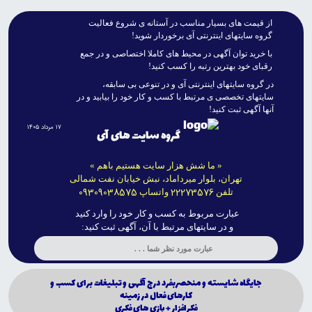
از قيمت هاى بسيار مناسب در آستانه ى شروع فعاليت
گروه سايتهاى اينترنتى آى برخوردار شويد!
با خريد توان آگهى در محيط هاى کاملا اختصاصى و در جمع
رقباى خود بهترين رتبه را کسب کنيد!
در گروه سايتهاى اينترنتى آى و در تنوعى بى سابقه،
سايتهاى تخصصى ى مرتبط با کسب و کار خود را بيابيد و در
آنها آگهى ثبت کنيد!
۱۷ مرداد ۱۴۰۵
گروه سایت های آی
« ما شش هزار سایت هستیم باهم »
تهران، بلوار میرداماد، نبش خیابان نفت شمالی
09309038575
22273576
تلفن
واتساپ
عبارت مربوط به کسب و کار خود را وارد کنید
و در سایتهای مرتبط با آن، آگهی ثبت کنید:
جايگاه شايسته و منحصربفرد درج آگهى و تبليغات براى كسب و
كارهاى فعال در زمينه
فكرافزار + بازى هاى فكرى