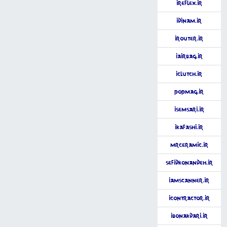
iReflex.ir
iDinam.ir
iRouter.ir
iAirBag.ir
iClutch.ir
PopMag.ir
iSemsari.ir
iKafashi.ir
MrCeramic.ir
SefidKonandeh.ir
iAmScanner.ir
iContractor.ir
iBonakdari.ir