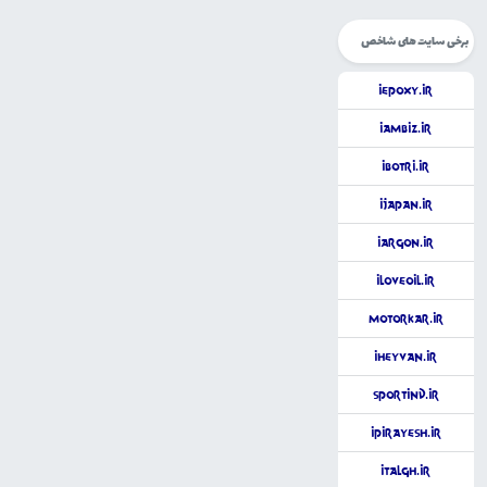
برخی سایت های شاخص
iEpoxy.ir
iAmBiz.ir
iBotri.ir
iJapan.ir
iArgon.ir
iLoveOil.ir
MotorKar.ir
iHeyvan.ir
Sportind.ir
iPirayesh.ir
iTalgh.ir