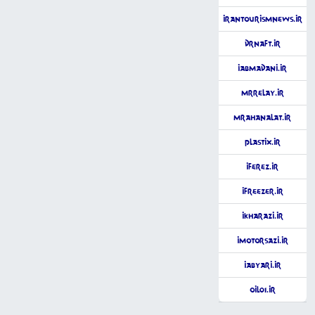
iranTourismNews.ir
DrNaft.ir
iAbMadani.ir
MrRelay.ir
MrAhanalat.ir
Plastix.ir
iFerez.ir
iFreezer.ir
iKharazi.ir
iMotorSazi.ir
iAbyari.ir
Oil01.ir