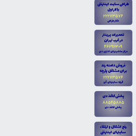
طراحى سايت اينترنتى
با لاراول
22273576
دکتر طراحى
تعميرات پرينتر
در غرب تهران
46292309
مرکز ماشينهاى ادارى دى
فروش دامنه رند
براى مشاغل پارچه
22273576
گروه سايتهاى آى
پخش کاغذ دى
88545885
پخش کاغذ دى
رفع اشکال و ارتقاء
سايتهاى اينترنتى