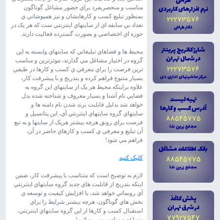
طراحى
نرم افزارهاى کاربردى
مناسب و منحصربفرد براي حضور مشاغل گوناگون
بمنظور تبليغ کسب و کارهايشان و نيز همپوشاني ي
22273576
تعداد بي سابقه اي از سايتهاي اينترنتي ست که هر يک در
دکتر طراحى
حوزه اي اختصاصي و بصورت گسترده فعاليت دارند.
شارژ کاتريج پرينتر
محيط ها و فضاهاي تبليغاتي که سايتهاي وابسته به اين
در شمال تهران
گروه در اختيار مشاغل مي گذارند، موثرترين و مناسب
22273576
ترين فرصت را براي معرفي ي کسب و کارها در طيفي
مرکز ماشينهاى ادارى دى
بسيار متنوع فراهم کرده و بتدريج و با پيشرفت کار،
علاوه براينکه محيط هر يک از سايتهاي اين گروه به
فضايي نام آشنا و بسيار معروف و شناخته شده بدل
تهيه ليست
خواهد شد بدليل قابليت برند شدن نام دامنه ها و
آدرس کسب و کارها
سايتهاي گروه سايتهاي اينترنتي آي، اين پتانسيل و
88545775
فرصت براي رونق هرچه بيشتر هريک از سايتها و به تبع
مجتمع زرين ندا
آن تبليغ و معرفي ي کسب و کارهاي حاضر در آن،
فراهم مي شود!
بانک اطلاعات مشاغل
88545775
کليک کنيد
مجتمع زرين ندا
لازم به توضيح است که متناسب با پيشرفت کار، ضمن
اينکه بتدريج از قابليت هاي جديد گروه سايتهاي اينترنتي
آي رونمائي خواهد شد، با افزايش کيفيت و توسعه ي
پخش کاغذ
بخش هاي گوناگون، هرچه بيشتر شرايط را براي
در شرق تهران
استقبال کسب و کارها از اين گروه سايتهاي اينترنتي،
77927547
مساعد و مناسب مي نمائيم!